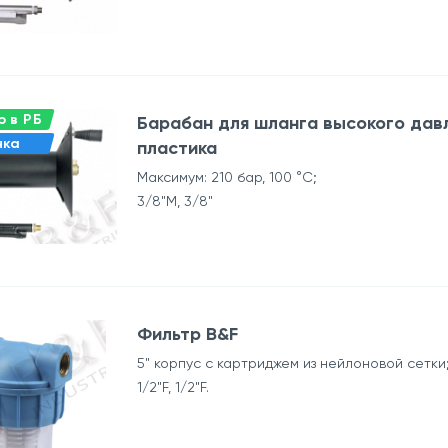
 в РБ
Барабан для шланга высокого давл
нка
пластика
Максимум: 210 бар, 100 °C;
3/8"M, 3/8"
Фильтр B&F
5" корпус с картриджем из нейлоновой сетки
1/2"F, 1/2"F.