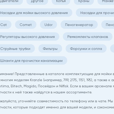
Двигатели
Другое
Копья
Краны
Манже
Насадки для мойки высокого давления
Насадки для прочи
Cat
Comet
Udor
Пеногенератор
Пен
Регуляторы высокого давления
Ремкомлекты клапанов
Струйные трубки
Фильтры
Форсунки и сопла
Шланги для прочистки канализации
имание! Представленные в каталоге комплектующие для мойки в
 многим моделям Kranzle (например, 799, 2175, 1151, 195), а также к
tima, Elitech, Magido, Посейдон и Nilfisk. Если в вашем арсенал
пчасти к ней также найдутся в нашем ассортименте.
жалуйста, уточняйте совместимость по телефону или в чате. Мы
пчасти, которые подходят именно для вашей модели, и сэкономи