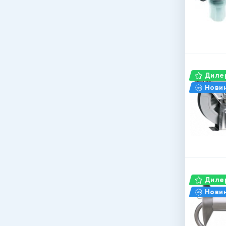
Дилер
Нови
Дилер
Нови