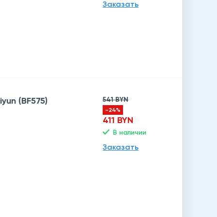
Заказать
yun (BF575)
541 BYN
-24%
411 BYN
В наличии
Заказать