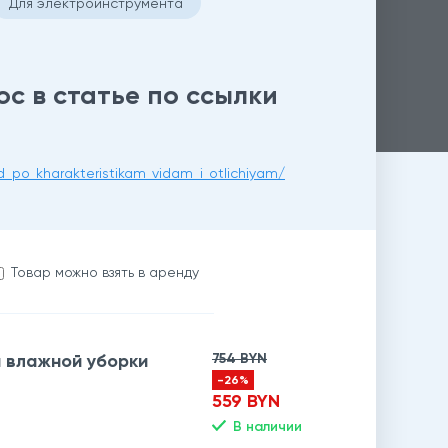
Для электроинструмента
с в статье по ссылки
d_po_kharakteristikam_vidam_i_otlichiyam/
Товар можно взять в аренду
и влажной уборки
754 BYN
-26%
559 BYN
В наличии