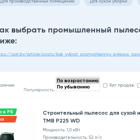
Для производственных помещений
Для сухой уборки
ак выбрать промышленный пылесо
иже:
tps://aqt.by/article/posts/kak_vybrat_promyshlennyy_pylesos_gay
наличии
Хит продаж
Популярность:
 в РБ
Строительный пылесос для сухой 
ка
TMB P225 WD
Мощность: 1,0 кВт
Производительность: 52 л/с