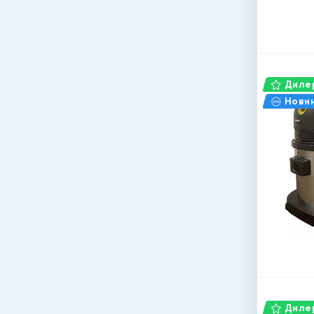
Дилер
Нови
Дилер