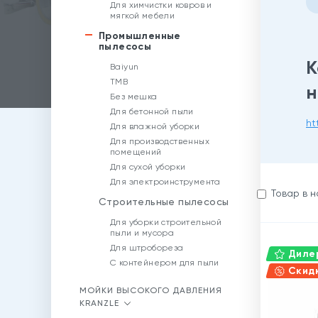
Для химчистки ковров и
мягкой мебели
Промышленные
пылесосы
К
Baiyun
TMB
н
Без мешка
Для бетонной пыли
ht
Для влажной уборки
Для производственных
помещений
Для сухой уборки
Для электроинструмента
Товар в 
Строительные пылесосы
Для уборки строительной
пыли и мусора
Для штробореза
Дилер
С контейнером для пыли
Скид
МОЙКИ ВЫСОКОГО ДАВЛЕНИЯ
KRANZLE