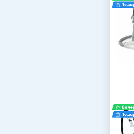
Пода
Дилер
Пода