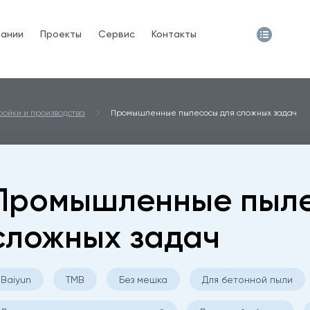
пании
Проекты
Сервис
Контакты
ойки и производства
Промышленные пылесосы для сложных задач
Промышленные пыле
сложных задач
Baiyun
TMB
Без мешка
Для бетонной пыли