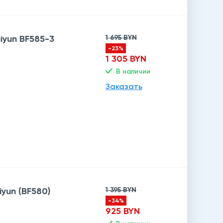
iyun BF585-3
1 695 BYN
-23%
1 305 BYN
В наличии
Заказать
yun (BF580)
1 395 BYN
-34%
925 BYN