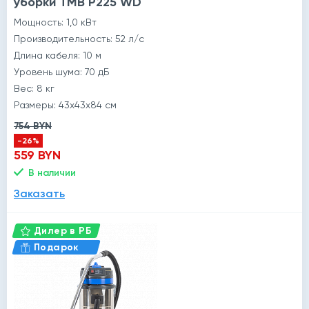
уборки TMB P225 WD
Мощность: 1,0 кВт
Производительность: 52 л/с
Длина кабеля: 10 м
й
Уровень шума: 70 дБ
Вес: 8 кг
Размеры: 43x43x84 см
754 BYN
-26%
559 BYN
В наличии
Заказать
Дилер в РБ
Подарок