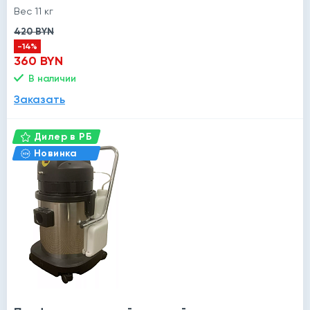
Вес 11 кг
420 BYN
-14%
360 BYN
В наличии
Заказать
Дилер в РБ
Новинка