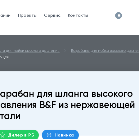
пании
Проекты
Сервис
Контакты
сти для мойки высокого давления
Барабаны для мойки высокого давле
щей ...
арабан для шланга высокого
авления B&F из нержавеющей
тали
Дилер в РБ
Новинка