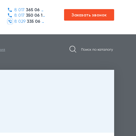
8 017
365 06 45
Заказать звонок
8 017
350 06 16
8 029
335 06 01
ния