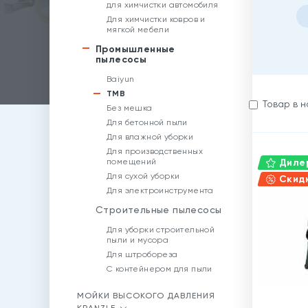
для химчистки автомобиля
Для химчистки ковров и
мягкой мебели
Промышленные
пылесосы
Baiyun
TMB
Товар в 
Без мешка
Для бетонной пыли
Для влажной уборки
Для производственных
помещений
Дилер
Для сухой уборки
Скид
Для электроинструмента
Строительные пылесосы
Для уборки строительной
пыли и мусора
Для штробореза
С контейнером для пыли
МОЙКИ ВЫСОКОГО ДАВЛЕНИЯ