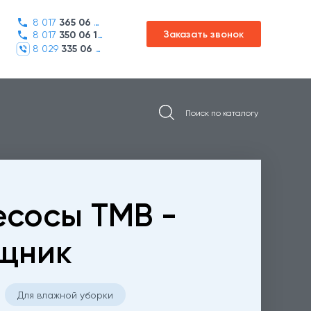
8 017
365 06 45
Заказать звонок
8 017
350 06 16
8 029
335 06 01
сосы TMB -
щник
Для влажной уборки