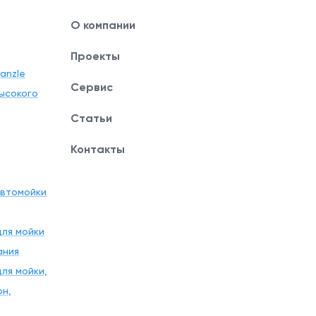
О компании
Проекты
anzle
Сервис
ысокого
Статьи
Контакты
автомойки
ля мойки
ания
ля мойки,
рн,