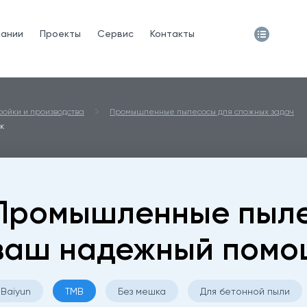
пании
Проекты
Сервис
Контакты
ойки и производства
Промышленные пылесосы для сложных задач
к
Промышленные пыле
ваш надежный помо
Baiyun
TMB
Без мешка
Для бетонной пыли