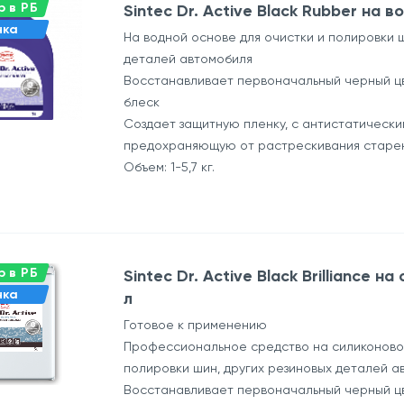
 в РБ
Sintec Dr. Active Black Rubber на в
нка
На водной основе для очистки и полировки ш
деталей автомобиля
Восстанавливает первоначальный черный цв
блеск
Создает защитную пленку, с антистатически
предохраняющую от растрескивания старен
Объем: 1-5,7 кг.
 в РБ
Sintec Dr. Active Black Brilliance н
нка
л
Готовое к применению
Профессиональное средство на силиконовой
полировки шин, других резиновых деталей а
Восстанавливает первоначальный черный цв