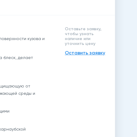
Оставьте заявку,
чтобы узнать
поверхности кузова и
наличие или
уточнить цену
Оставить заявку
а блеск, делает
защищающую от
ужающей среды и
щими
 карнаубской