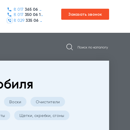
8 017
365 06 45
Заказать звонок
8 017
350 06 16
8 029
335 06 01
обиля
Воски
Очистители
иты
Щетки, скребки, сгоны