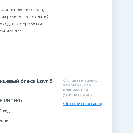
 проникновению воды,
ия резиновых покрытий
риод, для обработки
ажника для
нцевый блеск Lavr 5
Оставьте заявку,
чтобы узнать
наличие или
уточнить цену
ие элементы
Оставить заявку
й вид
вания,