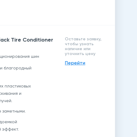
ack Tire Conditioner
Оставьте заявку,
чтобы узнать
наличие или
уточнить цену
иционирования шин
Перейти
 и благородный
их пластиковых
скивания и
лучей.
 заметными.
удоемкой
й эффект.