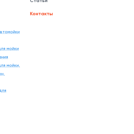
Статьи
Контакты
автомойки
ля мойки
ания
ля мойки,
рн,
для