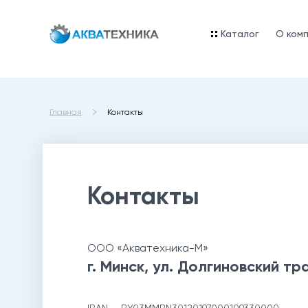
Каталог
O ком
Главная
Контакты
Контакты
ООО
«Акватехника-М»
г. Минск, ул. Долгиновский трак
IBAN — BY03MMBN30120197000109330000,