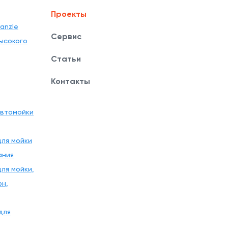
Проекты
anzle
Сервис
ысокого
Статьи
Контакты
автомойки
ля мойки
ания
ля мойки,
рн,
для