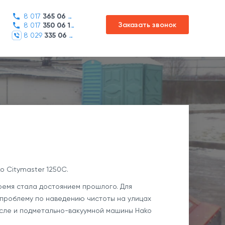
8 017
365 06 45
Заказать звонок
8 017
350 06 16
8 029
335 06 01
o Citymaster 1250C.
ремя стала достоянием прошлого. Для
 проблему по наведению чистоты на улицах
исле и
подметально-вакуумной
машины Hako