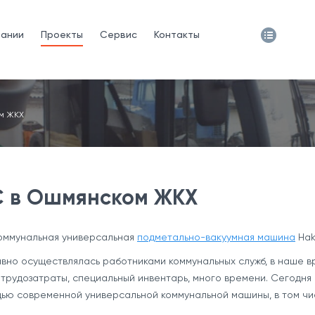
пании
Проекты
Сервис
Контакты
ом ЖКХ
0C в Ошмянском ЖКХ
оммунальная универсальная
подметально-вакуумная машина
Hak
авно осуществлялась работниками коммунальных служб, в наше в
трудозатраты, специальный инвентарь, много времени. Сегодня
ью современной универсальной коммунальной машины, в том ч