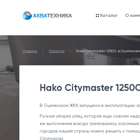
Каталог
O ком
Главная
Проекты
Hako Citymaster 1250C в Ошмянск
Hako Citymaster 125
В Ошмянском ЖКХ запущена в эксплуатацию к
Ручная уборка улиц, которая еще совсем нед
ее выполнения всегда требовались огромные 
городов нашей страны можно решить с помощ
Citymaster.