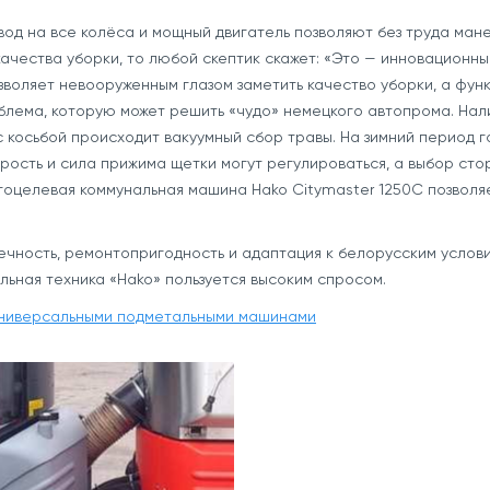
од на все колёса и мощный двигатель позволяют без труда ма
качества уборки, то любой скептик скажет: «Это — инновационны
озволяет невооруженным глазом заметить качество уборки, а фу
роблема, которую может решить «чудо» немецкого автопрома. На
 с косьбой происходит вакуумный сбор травы. На зимний период
ость и сила прижима щетки могут регулироваться, а выбор сто
огоцелевая коммунальная машина Hako Сitymaster 1250С позволя
ечность, ремонтопригодность и адаптация к белорусским услов
ьная техника «Hako» пользуется высоким спросом.
ниверсальными подметальными машинами