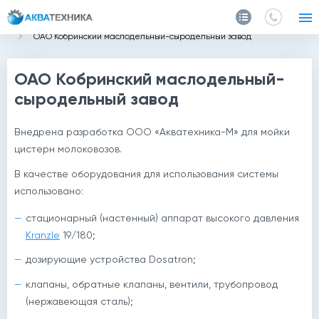
Главная
Проекты
ОАО Кобринский маслодельный-сыродельный завод
ОАО Кобринский маслодельный-
сыродельный завод
Внедрена разработка ООО
«Акватехника-М»
для мойки
цистерн молоковозов.
В качестве оборудования для использования системы
использовано:
стационарный (настенный) аппарат высокого давления
Kranzle
19/180;
дозирующие устройства Dosatron;
клапаны, обратные клапаны, вентили, трубопровод
(нержавеющая сталь);