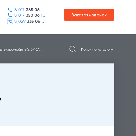
8 017
365 06 45
Заказать звонок
8 017
350 06 16
8 029
335 06 01
лектромобилей, 6-16A, ...
,