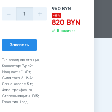
960 BYN
-
+
-15%
820 BYN
В наличии
Заказать
Тип: зарядная станция;
Коннектор: Type2;
Мощность: 11 кВт;
Сила тока: 6–16 А;
Длина кабеля: 5 м;
Фаза: трехфазная;
Степень защиты: IP65;
Гарантия: 1 год.