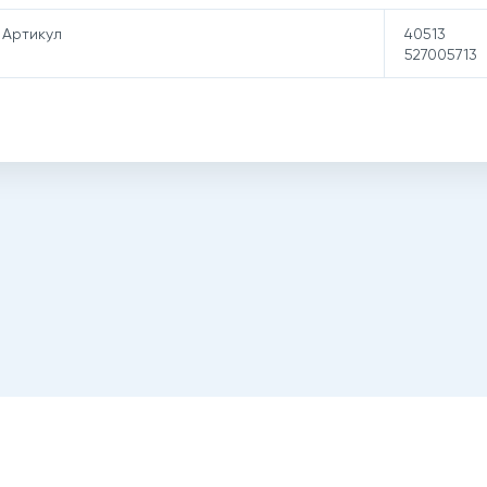
Артикул
40513
527005713