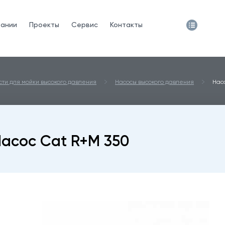
пании
Проекты
Сервис
Контакты
сти для мойки высокого давления
Насосы высокого давления
Нас
асос Cat R+M 350