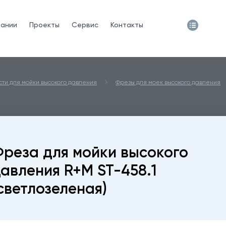
пании
Проекты
Сервис
Контакты
сти для мойки высокого давления
Фрезы для моек высокого давления
реза для мойки высокого
авления R+M ST-458.1
светлозеленая)