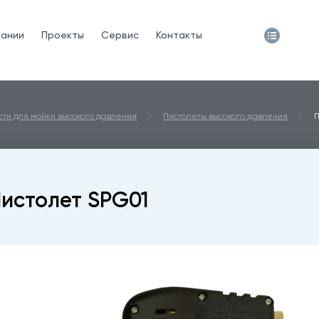
пании
Проекты
Сервис
Контакты
сти для мойки высокого давления
Пистолеты высокого давления
П
истолет SPG01