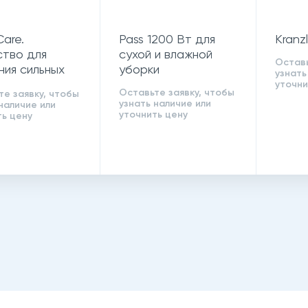
are.
Pass 1200 Вт для
Kranz
тво для
сухой и влажной
Оставь
ния сильных
уборки
узнать
ых
уточни
Оставьте заявку, чтобы
те заявку, чтобы
знений
узнать наличие или
наличие или
уточнить цену
ть цену