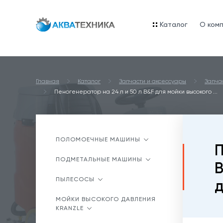
Каталог
O ком
Главная
Каталог
Запчасти и аксессуары
Запча
Пеногенератор на 24 л и 50 л B&F для мойки высокого ...
ПОЛОМОЕЧНЫЕ МАШИНЫ
П
ПОДМЕТАЛЬНЫЕ МАШИНЫ
B
ПЫЛЕСОСЫ
д
МОЙКИ ВЫСОКОГО ДАВЛЕНИЯ
KRANZLE