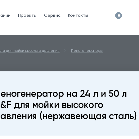
пании
Проекты
Сервис
Контакты
сти для мойки высокого давления
Пеногенераторы
еногенератор на 24 л и 50 л
&F для мойки высокого
авления (нержавеющая сталь)