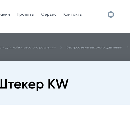
пании
Проекты
Сервис
Контакты
сти для мойки высокого давления
Быстросъемы высокого давления
Штекер KW