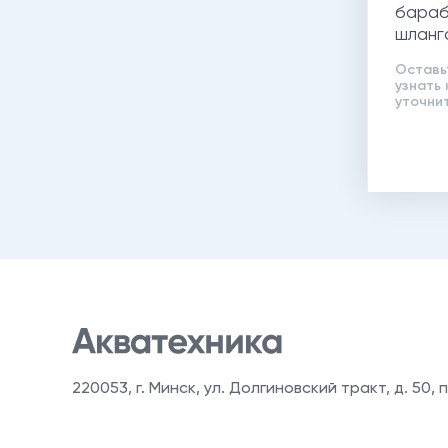
бараб
шланг
давле
Оставь
71200
узнать 
уточни
220053
,
г. Минск, ул. Долгиновский тракт, д. 50, п