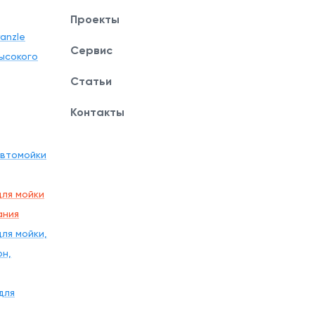
Проекты
anzle
Сервис
ысокого
Статьи
Контакты
автомойки
ля мойки
ания
ля мойки,
рн,
для