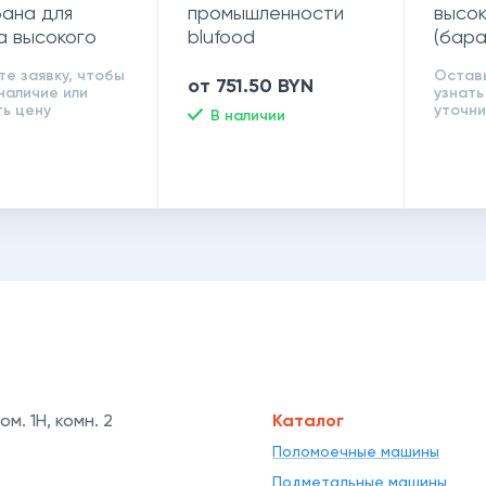
ана для
промышленности
высок
а высокого
blufood
(бар
ния
AV35
те заявку, чтобы
Оставь
0070
от 751.50 BYN
наличие или
узнать
ть цену
уточни
В наличии
ом. 1Н, комн. 2
Каталог
Поломоечные машины
Подметальные машины