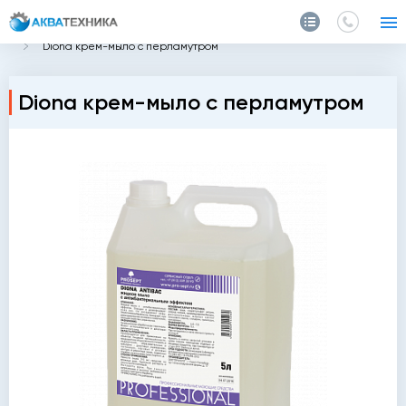
Главная
Каталог
Химия
Мыло
Diona крем-мыло с перламутром
Diona крем-мыло с перламутром