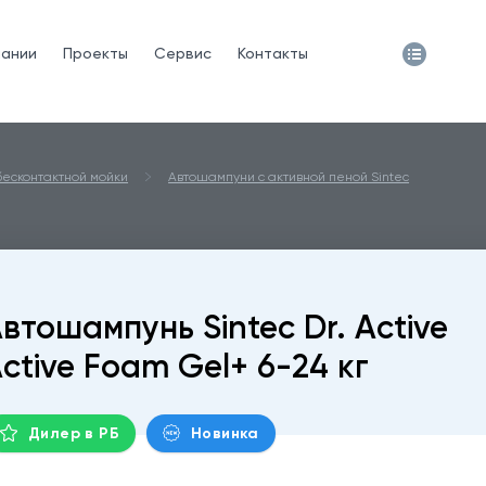
пании
Проекты
Сервис
Контакты
бесконтактной мойки
Автошампуни с активной пеной Sintec
втошампунь Sintec Dr. Active
ctive Foam Gel+ 6-24 кг
Дилер в РБ
Новинка