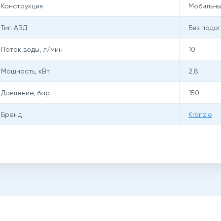
Конструкция
Мобильн
Тип АВД
Без подо
Поток воды, л/мин
10
Мощность, кВт
2,8
Давление, бар
150
Бренд
Kränzle