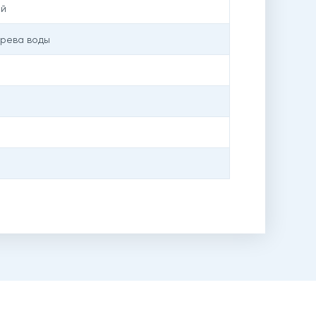
ый
грева воды