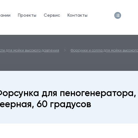
пании
Проекты
Сервис
Контакты
сти для мойки высокого давления
Форсунки и сопла для мойки высоког
орсунка для пеногенератора,
еерная, 60 градусов