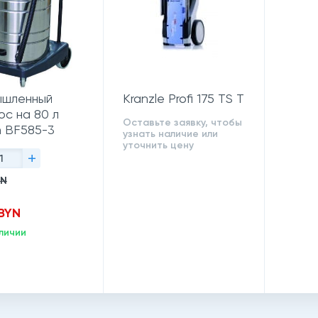
шленный
Kranzle Profi 175 TS T
ос на 80 л
Оставьте заявку, чтобы
n BF585-3
узнать наличие или
уточнить цену
+
YN
 BYN
личии