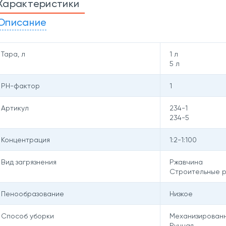
Характеристики
Описание
Тара, л
1 л
5 л
PH-фактор
1
Артикул
234-1
234-5
Концентрация
1:2-1:100
Вид загрязнения
Ржавчина
Строительные 
Пенообразование
Низкое
Способ уборки
Механизирован
Ручная