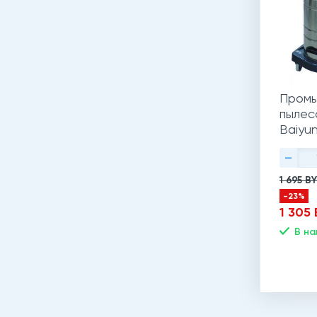
Промы
пылес
Baiyu
-
1 695 B
-23%
1 305
В на