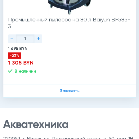
Промышленный пылесос на 80 л Baiyun BF585-
3
-
+
1 695 BYN
-23%
1 305 BYN
В наличии
Заказать
220053
,
г. Минск, ул. Долгиновский тракт, д. 50, пом. 1Н,